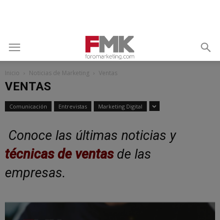
Inicio
Noticias de Marketing
Ventas
VENTAS
Comunicación
Entrevistas
Marketing Digital
Conoce las últimas noticias y
técnicas de ventas
de las
empresas.