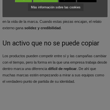
Más información sobre las cookies
Esto implica revisar cómo se comunica internamente, cómo se
forman los equipos y hasta qué punto los empleados participan
en la vida de la marca. Cuando estas piezas encajan, el relato
externo gana
solidez y credibilidad
.
Un activo que no se puede copiar
Los productos pueden competir entre sí y las campañas cambiar
con el tiempo, pero la forma en la que una empresa trabaja desde
dentro marca una diferencia
difícil de replicar
. De ahí que
muchas marcas estén empezando a mirar a sus equipos como
el verdadero punto de partida de su identidad.