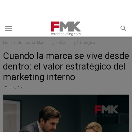
Inicio
Noticias de Marketing
Marketing Estratégico
Cuando la marca se vive desde
dentro: el valor estratégico del
marketing interno
21 julio, 2026