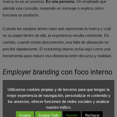
marca no es un anuncio.
Es una persona
. Un empleado que
atiende una consulta, responde un mensaje o explica cómo
funciona un producto.
Cuando los equipos tienen claro qué representa la marca y cuál
es su papel dentro de ella, la experiencia resulta coherente. En
cambio, cuando existe desconexión, esa falta de alineación se
percibe rápidamente. El marketing interno actúa aquí como una
herramienta para reducir esa distancia entre discurso y realidad.
Employer branding
con foco interno
El
employer branding
también ha evolucionado. Ya no se limita
Utilizamos cookies propias y de terceros para que tengas la
a atraer
talento
, también busca cuidar la relación con quienes ya
mejor experiencia de navegación, personalizar el contenido y
están dentro. Cada vez más empresas lo incorporan como parte
los anuncios, ofrecer funciones de redes sociales y analizar
de su estrategia de marketing interno, entendiendo que la marca
nuestro tráfico.
se construye día a día.
Aceptar
Aceptar Todo
Ajustes
Rechazar