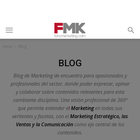
Inicio
Blog
BLOG
Blog de Marketing de encuentro para apasionados y
profesionales del sector, donde poder expresar, opinar
y colaborar sobre contenidos relevantes para esta
cambiante disciplina. Una visión profesional de 360º
que permite entender e
l
Market
ing
en todas sus
vertientes y facetas, con el
Marketing Estratégico, las
Ventas y la Comunicación
como eje central de los
contenidos.