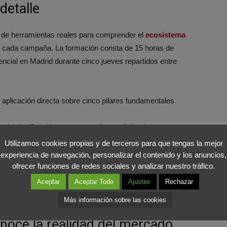
detalle
es de herramientas reales para comprender el
ecosistema
e cada campaña. La formación consta de 15 horas de
encial en Madrid durante cinco jueves repartidos entre
 aplicación directa sobre cinco pilares fundamentales
 y la planificación tanto en medios tradicionales como en
Utilizamos cookies propias y de terceros para que tengas la mejor
erciales que capten el interés real de los anunciantes
experiencia de navegación, personalizar el contenido y los anuncios,
ofrecer funciones de redes sociales y analizar nuestro tráfico.
taria
a la negociación y la venta
Aceptar
Aceptar Todo
Ajustes
Rechazar
ción de los resultados obtenidos
Más información sobre las cookies
noce la realidad del mercado