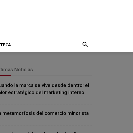
OTECA
.
ltimas Noticias
uando la marca se vive desde dentro: el
alor estratégico del marketing interno
a metamorfosis del comercio minorista