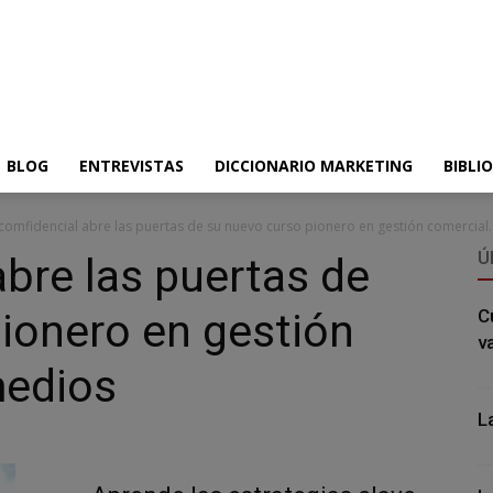
BLOG
ENTREVISTAS
DICCIONARIO MARKETING
BIBLI
comfidencial abre las puertas de su nuevo curso pionero en gestión comercial..
Ú
abre las puertas de
ionero en gestión
C
v
medios
L