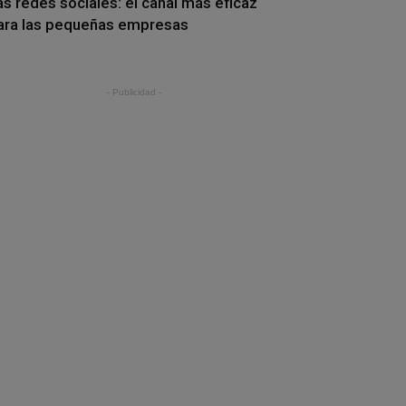
as redes sociales: el canal más eficaz
ara las pequeñas empresas
- Publicidad -