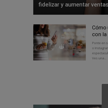
fidelizar y aumentar venta
Cómo u
con la 
Ponte en si
o Instagra
espectacul
Ves una...