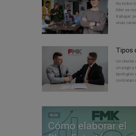
No todos lo
líder se r
trabajar, 
unas caract
Tipos 
Un cliente
un pago y 
tipologías
contratan 
BLOG
Cómo elaborar el