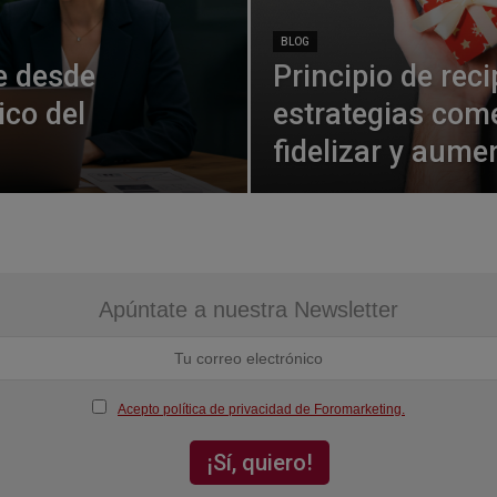
BLOG
e desde
Principio de rec
ico del
estrategias com
fidelizar y aume
Apúntate a nuestra Newsletter
Acepto política de privacidad de Foromarketing.