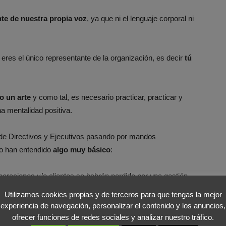
te de nuestra propia voz
, ya que ni el lenguaje corporal ni
 eres el único representante de la organización, es decir
tú
o un arte
y como tal, es necesario practicar, practicar y
a mentalidad positiva.
e Directivos y Ejecutivos pasando por mandos
no han entendido
algo muy básico
:
raciones y/o clientes se habrán perdido por una gestión
lega a ser desesperante.
Utilizamos cookies propias y de terceros para que tengas la mejor
experiencia de navegación, personalizar el contenido y los anuncios,
r sea más fácil y eficaz, predisponiendo al cliente de forma
ofrecer funciones de redes sociales y analizar nuestro tráfico.