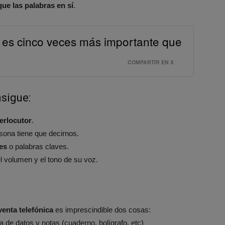
ue las palabras en sí
.
oz es cinco veces más importante que
COMPARTIR EN X
nsigue:
erlocutor
.
ersona tiene que decirnos.
es
o palabras claves.
 el volumen y el tono de su voz.
enta telefónica
es imprescindible dos cosas:
 de datos y notas (cuaderno, bolígrafo, etc)