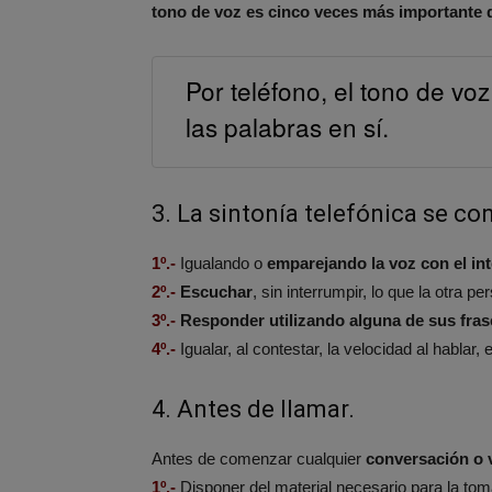
tono de voz es cinco veces más importante q
Por teléfono, el tono de v
las palabras en sí.
3. La sintonía telefónica se co
1º.-
Igualando o
emparejando la voz con el int
2º.-
Escuchar
, sin interrumpir, lo que la otra p
3º.-
Responder utilizando alguna de sus fras
4º.-
Igualar, al contestar, la velocidad al hablar,
4. Antes de llamar.
Antes de comenzar cualquier
conversación o v
1º.-
Disponer del material necesario para la toma