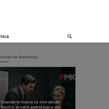
OTECA
oticias de Marketing
Cuando la marca se vive desde
dentro: el valor estratégico del