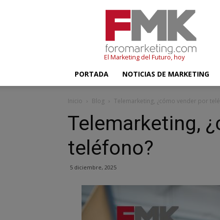
FMK
–
Foromarketing
El Marketing del Futuro, hoy
PORTADA
NOTICIAS DE MARKETING
Inicio
Blog
Telemarketing, ¿cómo vender por tel
Telemarketing, 
teléfono?
5 diciembre, 2025