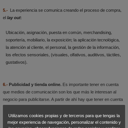
5.-
La experiencia se comunica creando el proceso de compra,
el
lay out
:
Ubicación, asignación, puesta en común, merchandising,
soportería, mobiliario, la exposición; la aplicación tecnológica,
la atención al cliente, el personal, la gestión de la información,
los efectos sensoriales, (visuales, olfativos, auditivos, táctiles,
gustativos).
6.-
Publicidad y tienda online.
Es importante tener en cuenta
que medios de comunicación son los que más le interesan al
negocio para publicitarse. A partir de ahí hay que tener en cuenta
cómo se va a ver la tienda en internet. El objetivo es que salga de
las primeras en los buscadores, y si sale en el mapa mejor aún.
Utilizamos cookies propias y de terceros para que tengas la
mejor experiencia de navegación, personalizar el contenido y