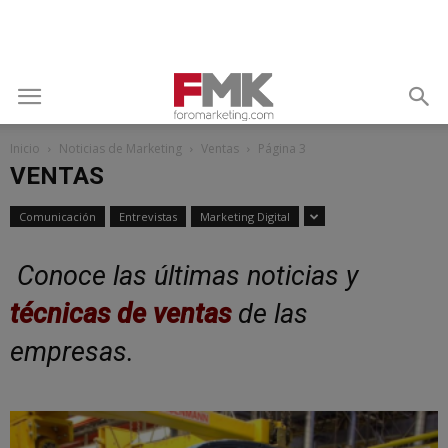
Inicio
Noticias de Marketing
Ventas
Página 3
VENTAS
Comunicación
Entrevistas
Marketing Digital
Conoce las últimas noticias y
técnicas de ventas
de las
empresas.