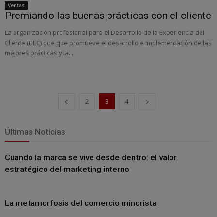
Ventas
Premiando las buenas prácticas con el cliente
La organización profesional para el Desarrollo de la Experiencia del
Cliente (DEC) que que promueve el desarrollo e implementación de las
mejores prácticas y la...
2
3
4
Últimas Noticias
Cuando la marca se vive desde dentro: el valor
estratégico del marketing interno
La metamorfosis del comercio minorista