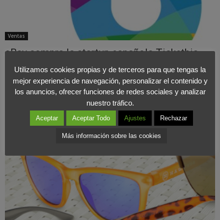
Ventas
eBay compra la startup española Ticketbis
eBay anunció ayer que su filial StubHub compraría la startup
Utilizamos cookies propias y de terceros para que tengas la
española Ticketbis. La compañía, de origen vasco, incrementó sus
mejor experiencia de navegación, personalizar el contenido y
ingresos en un 57% durante el...
los anuncios, ofrecer funciones de redes sociales y analizar
nuestro tráfico.
Aceptar
Aceptar Todo
Ajustes
Rechazar
Más información sobre las cookies