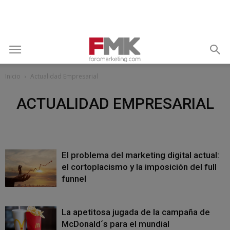
Inicio
Actualidad Empresarial
ACTUALIDAD EMPRESARIAL
El problema del marketing digital actual:
el cortoplacismo y la imposición del full
funnel
La apetitosa jugada de la campaña de
McDonald´s para el mundial