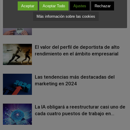
Aceptar
Aceptar Todo
Ajustes
Rechazar
Un “simple” logotipo y su impacto en la
Más información sobre las cookies
percepción de la marca
El valor del perfil de deportista de alto
rendimiento en el ámbito empresarial
Las tendencias más destacadas del
marketing en 2024
La IA obligará a reestructurar casi uno de
cada cuatro puestos de trabajo en...