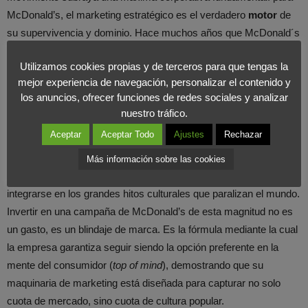
McDonald’s, el marketing estratégico es el verdadero
motor
de
su supervivencia y dominio. Hace muchos años que McDonald´s
superó la fase de vender solamente hamburguesas. Su modelo
Utilizamos cookies propias y de terceros para que tengas la
de negocio se basa en
comercializar
momentos compartidos,
mejor experiencia de navegación, personalizar el contenido y
familiaridad y sentido de pertenencia.
los anuncios, ofrecer funciones de redes sociales y analizar
nuestro tráfico.
En un mercado donde la competitividad es sumamente relevante,
Aceptar
Aceptar Todo
Ajustes
Rechazar
y donde es extremadamente alta como es la comida rápida,
donde el producto es fácilmente replicable por la competencia. La
Más información sobre las cookies
ventaja competitiva reside en la capacidad de la marca para
integrarse en los grandes hitos culturales que paralizan el mundo.
Invertir en una
campaña de McDonald’s de esta magnitud no es
un gasto, es un blindaje de marca. Es la fórmula mediante la cual
la empresa garantiza seguir siendo la opción preferente en la
mente del consumidor (
top of mind
), demostrando que su
maquinaria de marketing está diseñada para capturar no solo
cuota de mercado, sino cuota de cultura popular.