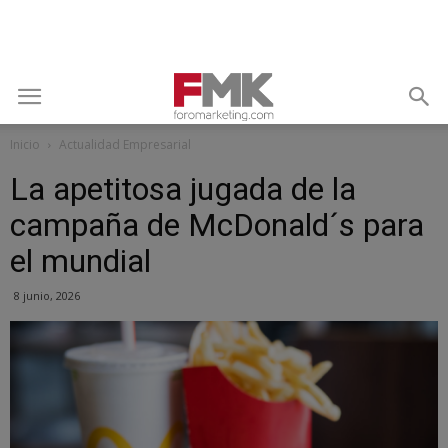
Inicio
Actualidad Empresarial
La apetitosa jugada de la
campaña de McDonald´s para
el mundial
8 junio, 2026