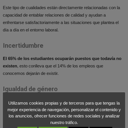
Este tipo de cualidades están directamente relacionadas con la
capacidad de entablar relaciones de calidad y ayudan a
enfrentarse satisfactoriamente a las situaciones que plantea el
día a día en el entorno laboral.
Incertidumbre
El 65% de los estudiantes ocuparán puestos que todavía no
existen
, esto conlleva que el 14% de los empleos que
conocemos dejarán de existir.
Igualdad de género
La integración de la mujer en el trabajo ya hace años que se
Utilizamos cookies propias y de terceros para que tengas la
produjo, pero nos encontramos en un momento de
mejor experiencia de navegación, personalizar el contenido y
los anuncios, ofrecer funciones de redes sociales y analizar
empoderamiento de la figura femenina y reivindicación de su
nuestro tráfico.
aparición en puestos directivos. La igualdad salarial y los cargos