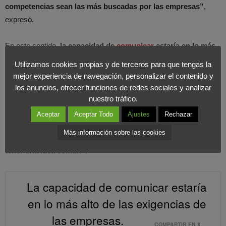
competencias sean las más buscadas por las empresas”
,
expresó.
En este sentido,
la capacidad de
comunicar
estaría en lo más
alto de las exigencias de las empresas.
Para Nuno Moreira,
la
Utilizamos cookies propias y de terceros para que tengas la
facilidad para conectarnos con las personas, empatizar y
mejor experiencia de navegación, personalizar el contenido y
adaptarnos a comunidades muy diferentes es un valor en
los anuncios, ofrecer funciones de redes sociales y analizar
alza.
Por eso, la forma de funcionar de muchas empresas, se ha
nuestro tráfico.
transformado. Por ejemplo, para Carmen García, directora de
Aceptar
Aceptar Todo
Ajustes
Rechazar
soluciones cognitivas de IBM para el sur de Europa,
“el nuevo
Más información sobre las cookies
marketing es sobre la gente, lo que conecta a las personas es
tener una idea común”.
La capacidad de comunicar estaría
en lo más alto de las exigencias de
las empresas.
COMPARTIR EN X