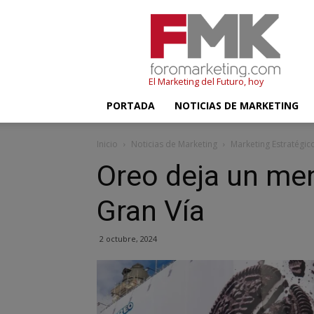
FMK
–
Foromarketing
El Marketing del Futuro, hoy
PORTADA
NOTICIAS DE MARKETING
Inicio
Noticias de Marketing
Marketing Estratégic
Oreo deja un me
Gran Vía
2 octubre, 2024