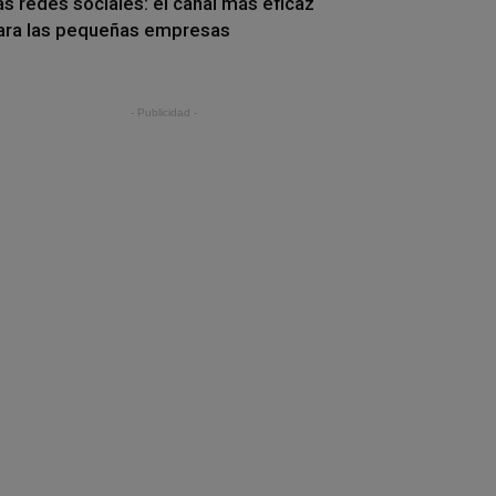
as redes sociales: el canal más eficaz
ara las pequeñas empresas
- Publicidad -