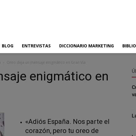
BLOG
ENTREVISTAS
DICCIONARIO MARKETING
BIBLI
o
Oreo deja un mensaje enigmático en Gran Vía
Ú
nsaje enigmático en
C
v
L
«Adiós España. Nos parte el
corazón, pero tu oreo de