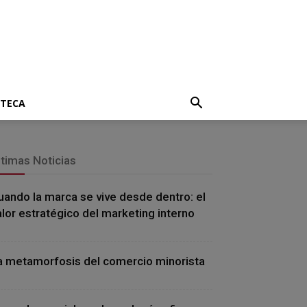
OTECA
ltimas Noticias
uando la marca se vive desde dentro: el
alor estratégico del marketing interno
a metamorfosis del comercio minorista