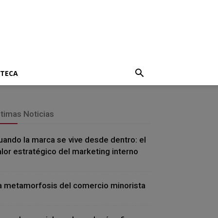
OTECA
ltimas Noticias
uando la marca se vive desde dentro: el
alor estratégico del marketing interno
a metamorfosis del comercio minorista