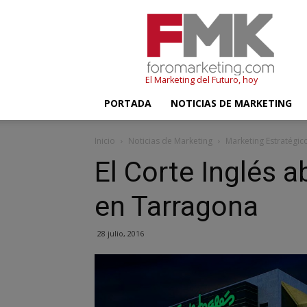
FMK
–
Foromarketing
El Marketing del Futuro, hoy
PORTADA
NOTICIAS DE MARKETING
Inicio
Noticias de Marketing
Marketing Estratégic
El Corte Inglés 
en Tarragona
28 julio, 2016