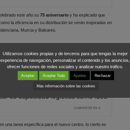
elebrado este año su
75 aniversario
y ha explicado que
 como la eficiencia en su distribución se verán mejoradas en
alenciana, Murcia y Baleares.
portancia que ha adquirido la
estrategia de la logística
Una mayor inversión supondrá un servicio más rápido y de
Utilizamos cookies propias y de terceros para que tengas la mejor
bemos, es el principal protagonista de este siglo. Además,
experiencia de navegación, personalizar el contenido y los anuncios,
ofrecer funciones de redes sociales y analizar nuestro tráfico.
ntará sin duda con el beneplácito del consumidor, que se
Aceptar
Aceptar Todo
Ajustes
Rechazar
Más información sobre las cookies
rzar su capacidad logística como idea
COMPARTIR EN X
n una tarea específica para el nuevo centro, lo cierto es