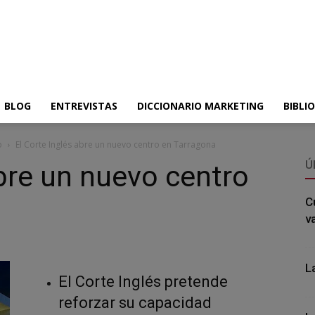
BLOG
ENTREVISTAS
DICCIONARIO MARKETING
BIBLI
o
El Corte Inglés abre un nuevo centro en Tarragona
Ú
abre un nuevo centro
C
v
L
El Corte Inglés pretende
reforzar su capacidad