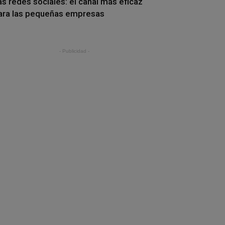
as redes sociales: el canal más eficaz
ara las pequeñas empresas
- Publicidad -