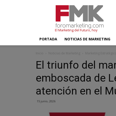
FMK
–
Foromarketing
El Marketing del Futuro, hoy
PORTADA
NOTICIAS DE MARKETING
Inicio
Noticias de Marketing
Marketing Estratégic
El triunfo del ma
emboscada de Lev
atención en el M
15 junio, 2026