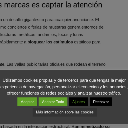
as marcas es captar la atención
ea un desafío gigantesco para cualquier anunciante. El
mo conciertos o ferias de muestras genera entornos de
structuras metálicas, andamios, focos y lonas
e rápidamente a
bloquear los estímulos
estáticos para
nte. Las vallas publicitarias oficiales que rodean el terreno
do. Levi’s entendió perfectamente esta ceguera espacial y
rcas que pagan patrocinios millonarios por esos espacios
Utilizamos cookies propias y de terceros para que tengas la mejor
experiencia de navegación, personalizar el contenido y los anuncios,
ofrecer funciones de redes sociales y analizar nuestro tráfico.
cio creativo
Aceptar
Aceptar Todo
Ajustes
Rechazar
Más información sobre las cookies
lano y predecible, la marca estadounidense optó por
basada en la integración estructural.
Han mimetizado su