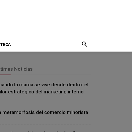
OTECA
ltimas Noticias
uando la marca se vive desde dentro: el
alor estratégico del marketing interno
a metamorfosis del comercio minorista