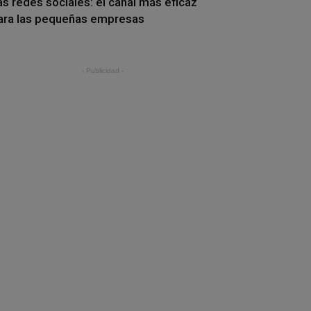
as redes sociales: el canal más eficaz
ara las pequeñas empresas
- Publicidad -