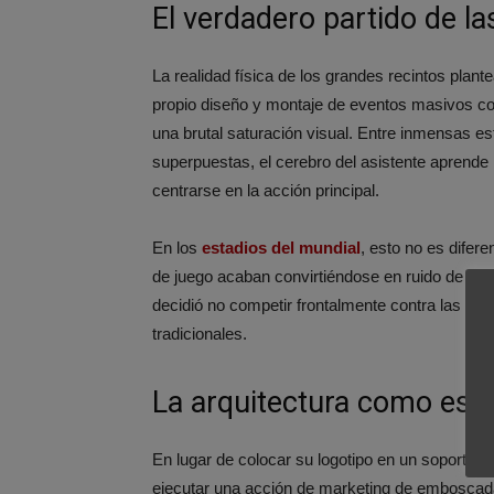
El verdadero partido de l
La realidad física de los grandes recintos plant
propio diseño y montaje de eventos masivos co
una brutal saturación visual. Entre inmensas e
superpuestas, el cerebro del asistente aprend
centrarse en la acción principal.
En los
estadios del mundial
, esto no es difere
de juego acaban convirtiéndose en ruido de fon
decidió no competir frontalmente contra las ma
tradicionales.
La arquitectura como espa
En lugar de colocar su logotipo en un soporte p
ejecutar una acción de marketing de emboscada 