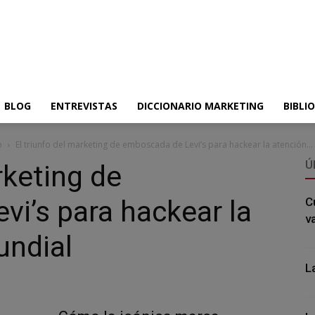
BLOG
ENTREVISTAS
DICCIONARIO MARKETING
BIBLI
o
El triunfo del marketing de emboscada de Levi’s para hackear la atención...
Ú
rketing de
i’s para hackear la
C
v
undial
L