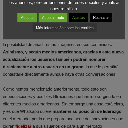
en esta actualización
los anuncios, ofrecer funciones de redes sociales y analizar
COMPARTIR EN X
nuestro tráfico.
Aceptar
Aceptar Todo
Ajustes
Rechazar
Otra de las ideas que rodea al grupo podría ser la de introducir las
Más información sobre las cookies
imágenes animadas
(GIF)
en las conversaciones entre usuarios.
Otras aplicaciones como Twitter, recientemente ya ha introducido
la posibilidad de añadir estas imágenes en sus contenidos.
Asimismo, y según medios americanos, gracias a esta nueva
actualización los usuarios también podrán nombrar
directamente a otro usuario en un grupo
, lo que le permitirá
contestarle directamente aunque haya otras conversaciones.
Como hemos mencionado anteriormente, todo esto son
especulaciones y posibles filtraciones que han ido surgiendo en
diferentes medios americanos. Sin embargo una cosa está clara,
y es que Whatsapp quiere
mantener su posición de liderazgo
en el mercado, por lo que prepara una serie de innovaciones que
logren
fidelizar
a sus usuarios de cara a un mercado