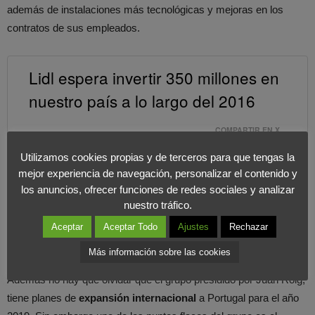
además de instalaciones más tecnológicas y mejoras en los
contratos de sus empleados.
Lidl espera invertir 350 millones en
nuestro país a lo largo del 2016
COMPARTIR EN X
Utilizamos cookies propias y de terceros para que tengas la
Sin embargo, la marca que se lleva la palma en cuanto a
mejor experiencia de navegación, personalizar el contenido y
inversión es
Mercadona
, que espera invertir alrededor de
650
los anuncios, ofrecer funciones de redes sociales y analizar
nuestro tráfico.
millones
a lo largo del 2016 en España. En palabras del grupo
español, “La inversión irá dirigida, principalmente, a la apertura de
Aceptar
Aceptar Todo
Ajustes
Rechazar
60 nuevas tiendas, así como a reformar 35 supermercados”.
Más información sobre las cookies
Además no hay que olvidar que el grupo presidido por Juan Roig,
tiene planes de
expansión internacional
a Portugal para el año