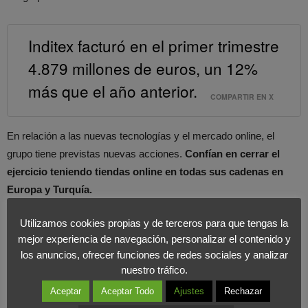
Inditex facturó en el primer trimestre
4.879 millones de euros, un 12%
más que el año anterior.
COMPARTIR EN X
En relación a las nuevas tecnologías y el mercado online, el
grupo tiene previstas nuevas acciones.
Confían en cerrar el
ejercicio teniendo tiendas online en todas sus cadenas en
Europa y Turquía.
Utilizamos cookies propias y de terceros para que tengas la
Diferentes analistas están convencidos de que Inditex está en
mejor experiencia de navegación, personalizar el contenido y
una mejor posición que el resto de sus competidores para captar
los anuncios, ofrecer funciones de redes sociales y analizar
el crecimiento en los segmentos clave. En
Foromarketing
nos
nuestro tráfico.
declaramos defensores de las estrategias llevadas a cabo por el
Aceptar
Aceptar Todo
Ajustes
Rechazar
grupo liderado por Amancio Ortega.