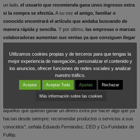
un lado,
el usuario que recomienda gana unos ingresos extra
si la compra se efectúa.
A su vez
el amigo, familiar o
conocido encontrará el artículo que andaba buscando de
manera rápida y sencilla
. Y por último,
las empresas o marcas
colaboradoras aumentan sus ventas ya que consiguen llegar
a clientes potenciales
que tienen un interés real en adquirir el
producto tras ser informados por alguien de confianza.
Utilizamos cookies propias y de terceros para que tengas la
mejor experiencia de navegación, personalizar el contenido y
los anuncios, ofrecer funciones de redes sociales y analizar
”Esta inyección económica nos permite
centrar nuestros
nuestro tráfico.
esfuerzos y atención en lo verdaderamente importante:
Aceptar
Aceptar Todo
Ajustes
Rechazar
generar una propuesta de valor para nuestros
recomendadores
, llamados Tippers. Vamos a poner todos los
Más información sobre las cookies
recursos en la evolución de nuestra plataforma para acercarla a
aquellos que quieran ganar un dinero extra por hacer algo que ya
hacían desde siempre: recomendar productos o servicios a sus
conocidos”, señala Eduardo Fernández, CEO y Co-Fundador de
Fulltip.