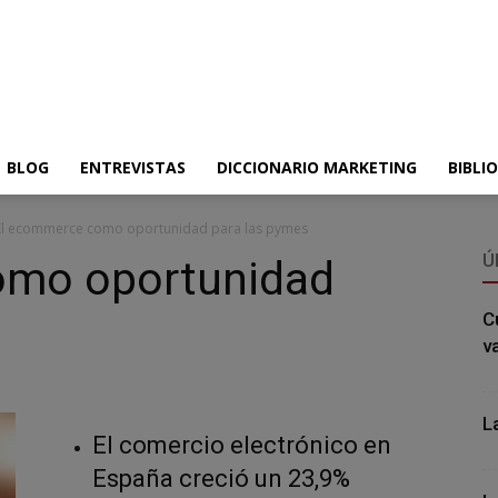
BLOG
ENTREVISTAS
DICCIONARIO MARKETING
BIBLI
El ecommerce como oportunidad para las pymes
Ú
omo oportunidad
C
v
L
El comercio electrónico en
España creció un 23,9%