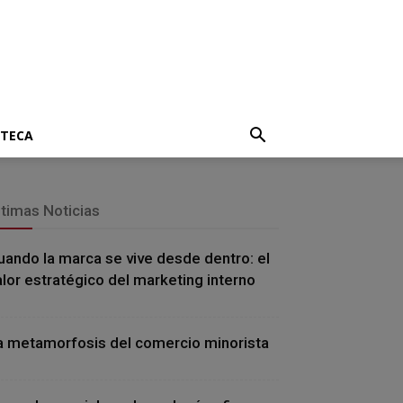
OTECA
ltimas Noticias
uando la marca se vive desde dentro: el
alor estratégico del marketing interno
a metamorfosis del comercio minorista