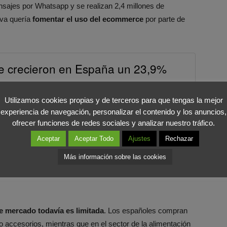
nsajes por Whatsapp y se realizan 2,4 millones de
iva quería
fomentar el uso del ecommerce
por parte de
e crecieron en España un 23,9%
COMPARTIR EN X
Utilizamos cookies propias y de terceros para que tengas la mejor
experiencia de navegación, personalizar el contenido y los anuncios,
posibilidades y nichos de negocio para los comercios y los
ofrecer funciones de redes sociales y analizar nuestro tráfico.
cualquier cosa a golpe de click, eligiendo
dónde, cuándo
Aceptar
Aceptar Todo
Ajustes
Rechazar
ción para un consumidor pasaba por ir físicamente al
Más información sobre las cookies
cio, consultando sus dudas al dependiente del comercio. Hoy
ias
que han tenido otros en dicho establecimiento o con
e mercado todavía es limitada
. Los españoles compran
o accesorios, mientras que en el sector de la alimentación