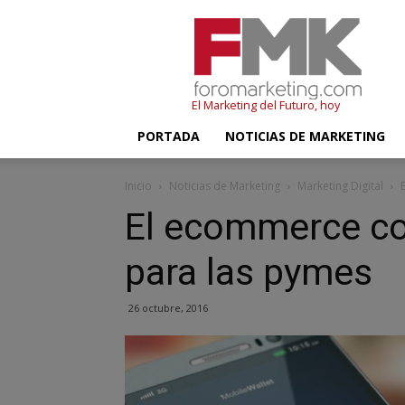
FMK
–
Foromarketing
El Marketing del Futuro, hoy
PORTADA
NOTICIAS DE MARKETING
Inicio
Noticias de Marketing
Marketing Digital
El ecommerce c
para las pymes
26 octubre, 2016