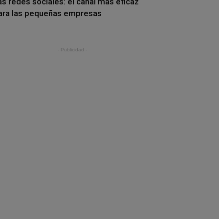
as redes sociales: el canal más eficaz
ara las pequeñas empresas
- Publicidad -