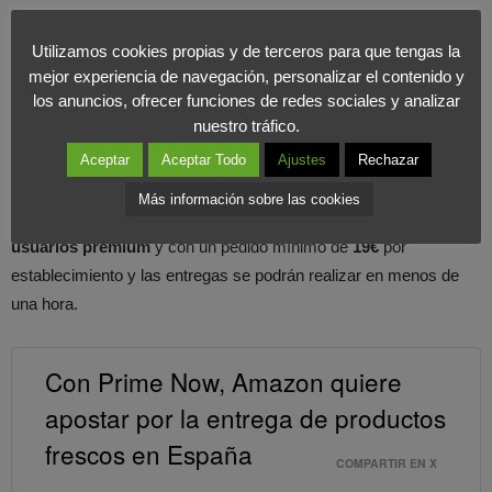
François Nuyts
ha afirmado que «El acuerdo alcanzado con
nuestros tres socios madrileños es un hito en el desarrollo del
Utilizamos cookies propias y de terceros para que tengas la
servicio Prime Now en Madrid. Por un lado nos permite ampliar
mejor experiencia de navegación, personalizar el contenido y
los anuncios, ofrecer funciones de redes sociales y analizar
aún más la variedad de productos que ofrecemos y, por otro, da
nuestro tráfico.
la oportunidad a los clientes de estas tres tiendas de disfrutar de
Aceptar
Aceptar Todo
Ajustes
Rechazar
nuestras entregas ultra-rápidas».
Más información sobre las cookies
Este servicio seguirá estando disponible únicamente para
usuarios premium
y con un pedido mínimo de
19€
por
establecimiento y las entregas se podrán realizar en menos de
una hora.
Con Prime Now, Amazon quiere
apostar por la entrega de productos
frescos en España
COMPARTIR EN X