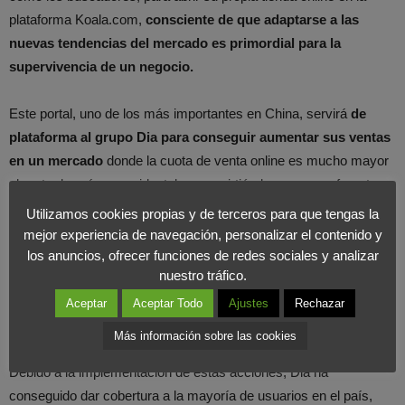
plataforma Koala.com,
consciente de que adaptarse a las
nuevas tendencias del mercado es primordial para la
supervivencia de un negocio.
Este portal, uno de los más importantes en China, servirá
de
plataforma al grupo Dia para conseguir aumentar sus ventas
en un mercado
donde la cuota de venta online es mucho mayor
al resto de países occidentales, convirtiéndose en un referente en
el
sector de la alimentación
. Sin embargo este movimiento no es
Utilizamos cookies propias y de terceros para que tengas la
el primero que realiza el grupo español. Dia cuenta en la
mejor experiencia de navegación, personalizar el contenido y
actualidad con
más de 300 tiendas repartidas en la ciudad de
los anuncios, ofrecer funciones de redes sociales y analizar
nuestro tráfico.
Sanghái
; sin olvidar el acuerdo existente desde finales del año
pasado con el gigante del comercio electrónico
Alibaba y su
Aceptar
Aceptar Todo
Ajustes
Rechazar
plataforma TMall.
Más información sobre las cookies
Debido a la implementación de estas acciones, Dia ha
conseguido dar cobertura a la mayoría de usuarios en el país,