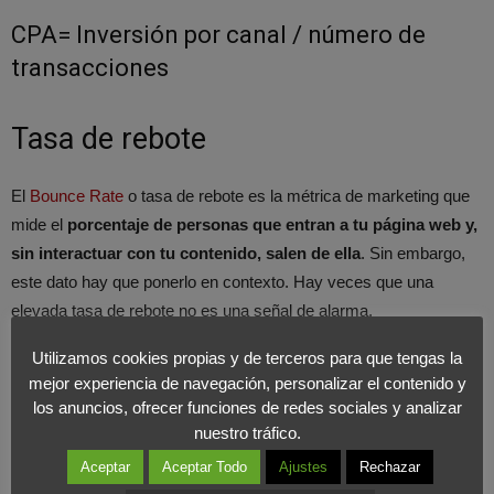
CPA= Inversión por canal / número de
transacciones
Tasa de rebote
El
Bounce Rate
o tasa de rebote es la métrica de marketing que
mide el
porcentaje de personas que entran a tu página web y,
sin interactuar con tu contenido, salen de ella
. Sin embargo,
este dato hay que ponerlo en contexto. Hay veces que una
elevada tasa de rebote no es una señal de alarma.
Utilizamos cookies propias y de terceros para que tengas la
Por ejemplo, si nuestra web tiene un formato “
single page
” – es
mejor experiencia de navegación, personalizar el contenido y
un tipo de web que ejecuta todo su contenido en una sola página
los anuncios, ofrecer funciones de redes sociales y analizar
– no será raro que tenga una tasa de rebote muy alta. Teniendo
nuestro tráfico.
en cuenta este tipo de excepciones,
en la mayoría de los casos
Aceptar
Aceptar Todo
Ajustes
Rechazar
sí hay que tratar de mantener este dato por debajo del 55%.