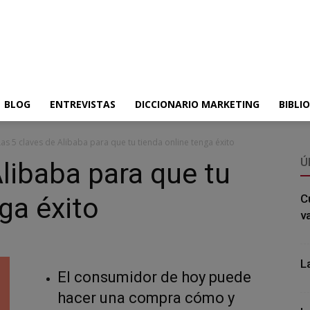
BLOG
ENTREVISTAS
DICCIONARIO MARKETING
BIBLI
Las 5 claves de Alibaba para que tu tienda online tenga éxito
Ú
Alibaba para que tu
ga éxito
C
v
L
El consumidor de hoy puede
hacer una compra cómo y