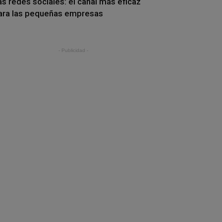
as redes sociales: el canal más eficaz
ara las pequeñas empresas
- Publicidad -