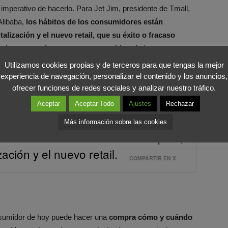
el imperativo de hacerlo. Para Jet Jim, presidente de Tmall,
Alibaba,
los hábitos de los consumidores están
lización y el nuevo retail, que su éxito o fracaso
rista
para adaptarse a esos cambios
. Así, este proceso
ra de “salir a jugar” en el mundo de los negocios: el
Utilizamos cookies propias y de terceros para que tengas la mejor
oducto, la manera de tratar a un cliente que está cada
experiencia de navegación, personalizar el contenido y los anuncios,
ofrecer funciones de redes sociales y analizar nuestro tráfico.
bilidad de las empresas de
ser flexibles con el lugar en el
Aceptar
Aceptar Todo
Ajustes
Rechazar
Más información sobre las cookies
idores están cambiando tan rápido,
ación y el nuevo retail.
COMPARTIR EN X
nsumidor de hoy puede hacer una
compra cómo y cuándo