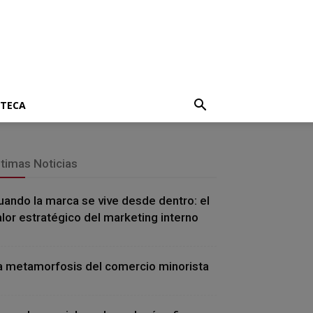
OTECA
ltimas Noticias
uando la marca se vive desde dentro: el
alor estratégico del marketing interno
a metamorfosis del comercio minorista