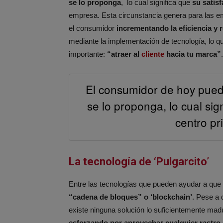
se lo proponga
, lo cual significa que
su satisf
empresa. Esta circunstancia genera para las em
el consumidor
incrementando la eficiencia y
mediante la implementación de tecnología, lo qu
importante:
“atraer al
cliente
hacia tu marca”
.
El consumidor de hoy pue
se lo proponga, lo cual sig
centro pri
La tecnología de ‘Pulgarcito’
Entre las tecnologías que pueden ayudar a que e
“cadena de bloques” o ‘blockchain’
. Pese a 
existe ninguna solución lo suficientemente mad
esforzando por aprovechar cualquier rastro