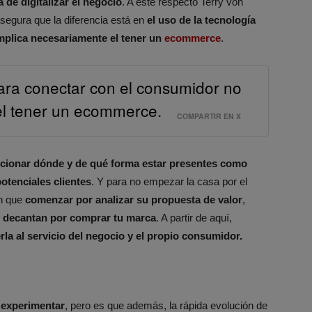
a de digitalizar el negocio
. A este respecto Terry von
asegura que la diferencia está en
el uso de la tecnología
implica necesariamente el tener un
ecommerce
.
para conectar con el consumidor no
el tener un ecommerce.
COMPARTIR EN X
ccionar dónde y de qué forma estar presentes como
otenciales clientes
. Y para no empezar la casa por el
en que
comenzar por analizar su propuesta de valor
,
 decantan por comprar tu marca
. A partir de aquí,
la al servicio del negocio y el propio consumidor.
experimentar
, pero es que además, la rápida evolución de