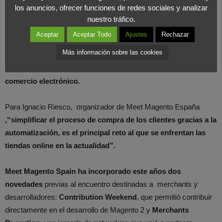
ecommerce.
los anuncios, ofrecer funciones de redes sociales y analizar
COMPARTIR EN X
nuestro tráfico.
Aceptar
Aceptar Todo
Ajustes
Rechazar
Esta edición,
ha contado además, con grandes empresas
Más información sobre las cookies
consolidadas como Amazon, Ebay y Paypal
que
han aportado
conocimientos y nuevas tendencias
en
cuestiones de
comercio electrónico.
Para Ignacio Riesco, organizador de Meet Magento España
,“simplificar el proceso de compra de los clientes gracias a la
automatización, es el principal reto al que se enfrentan las
tiendas online en la actualidad”.
Meet Magento Spain ha incorporado este años dos
novedades
previas al encuentro destinadas a merchants y
desarrolladores:
Contribution Weekend
, que permitió contribuir
directamente en el desarrollo de Magento 2 y
Merchants