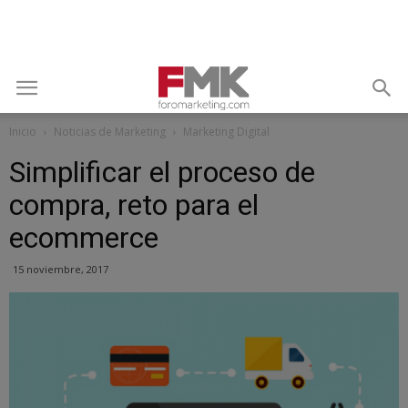
Inicio
Noticias de Marketing
Marketing Digital
Simplificar el proceso de
compra, reto para el
ecommerce
15 noviembre, 2017