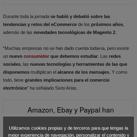
Durante toda la jornada
se habló y debatió sobre las
tendencias y retos del eCommerce
de los
próximos años
,
además de las
novedades tecnológicas de Magento 2
.
“Muchas empresas no se han dado cuenta todavía, pero existe
un
nuevo
consumidor
que debemos estudiar
. Las
redes
sociales
, las
nuevas tecnologías
y herramientas de las que
disponemos
multiplican el
alcance de los mensajes
. Y como
todo, tiene
grandes implicaciones para el comercio
electrónico
” ha señalado Sixto Arias.
Amazon, Ebay y Paypal han
aportado conocimientos y nuevas
tendencias en cuestiones de
Utilizamos cookies propias y de terceros para que tengas la
mejor experiencia de navegación, personalizar el contenido y