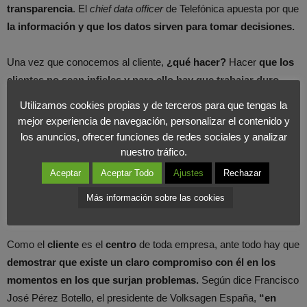
transparencia
. El
chief data officer
de Telefónica apuesta por que
la información y que los datos sirven para tomar decisiones.
Una vez que conocemos al cliente,
¿qué hacer?
Hacer
que los
clientes no sean infieles y para ello hay que trabajar duro
,
según apunta Helena Herrero.
Utilizamos cookies propias y de terceros para que tengas la
mejor experiencia de navegación, personalizar el contenido y
los anuncios, ofrecer funciones de redes sociales y analizar
Hay que hacer que los clientes no
nuestro tráfico.
sean infieles y para ello hay que
Aceptar
Aceptar Todo
Ajustes
Rechazar
trabajar duro.
COMPARTIR EN X
Más información sobre las cookies
Como el
cliente
es el
centro
de toda empresa, ante todo hay que
demostrar que existe un claro compromiso con él en los
momentos en los que surjan problemas.
Según dice Francisco
José Pérez Botello, el presidente de Volksagen España,
“en