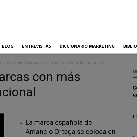
BLOG
ENTREVISTAS
DICCIONARIO MARKETING
BIBLI
o
Zara, entre las marcas con más presencia internacional
Ú
marcas con más
acional
C
v
L
La marca española de
Amancio Ortega se coloca en