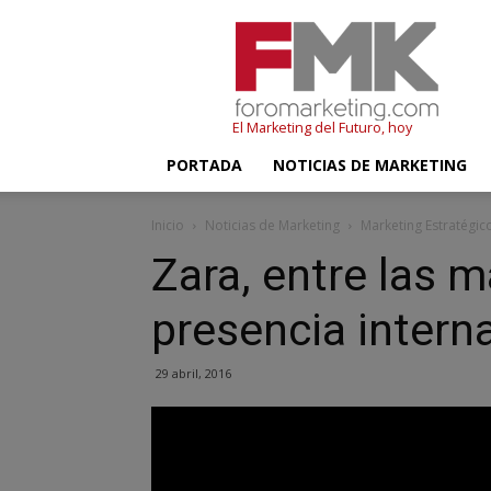
FMK
–
Foromarketing
El Marketing del Futuro, hoy
PORTADA
NOTICIAS DE MARKETING
Inicio
Noticias de Marketing
Marketing Estratégic
Zara, entre las 
presencia intern
29 abril, 2016