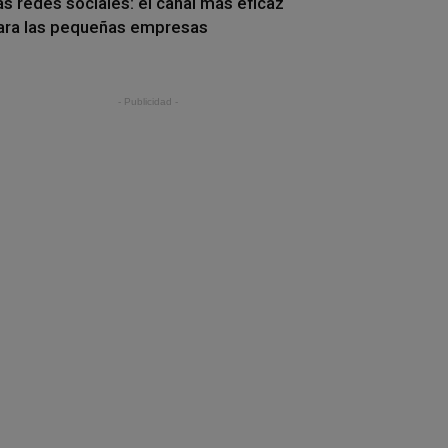
as redes sociales: el canal más eficaz
ara las pequeñas empresas
- Publicidad -