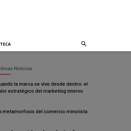
OTECA
ltimas Noticias
uando la marca se vive desde dentro: el
alor estratégico del marketing interno
a metamorfosis del comercio minorista