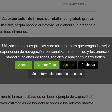
COMPARTIR EN X
más exportador de firmas de retail nivel global
, gracias
e
Inditex
, según recoge el informe, que analiza la presencia
de todo el mundo.
ades más atractivas donde abrir tiendas para las firmas
Utilizamos cookies propias y de terceros para que tengas la mejor
ipales ciudades españolas también están bien posicionadas,
experiencia de navegación, personalizar el contenido y los anuncios,
ofrecer funciones de redes sociales y analizar nuestro tráfico.
rcelona un octavo.
Aceptar
Aceptar Todo
Ajustes
Rechazar
ados anuales 2015, su presidente, Pablo Isla anunciaba que
Más información sobre las cookies
iendas virtuales para todos los países europeos en los
larmente la marca
Zara
, es un buen ejemplo de capacidad
evas estrategias de negocio acordes a los nuevos hábitos