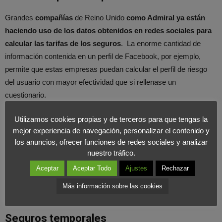
Grandes
compañías
de Reino Unido
como Admiral ya están
haciendo uso de los datos obtenidos en redes sociales para
calcular las tarifas de los seguros
. La enorme cantidad de
información contenida en un perfil de Facebook, por ejemplo,
permite que estas empresas puedan calcular el perfil de riesgo
del usuario con mayor efectividad que si rellenase un
cuestionario.
Utilizamos cookies propias y de terceros para que tengas la
Facebook permite a las
mejor experiencia de navegación, personalizar el contenido y
los anuncios, ofrecer funciones de redes sociales y analizar
aseguradoras calcular el riesgo del
nuestro tráfico.
usuario mejor que un cuestionario
Aceptar
Aceptar Todo
Ajustes
Rechazar
COMPARTIR EN X
Más información sobre las cookies
Seguros temporales