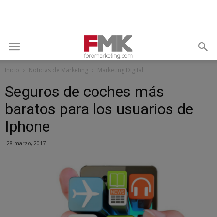
Inicio
Noticias de Marketing
Marketing Digital
Seguros de coches más
baratos para los usuarios de
Iphone
28 marzo, 2017