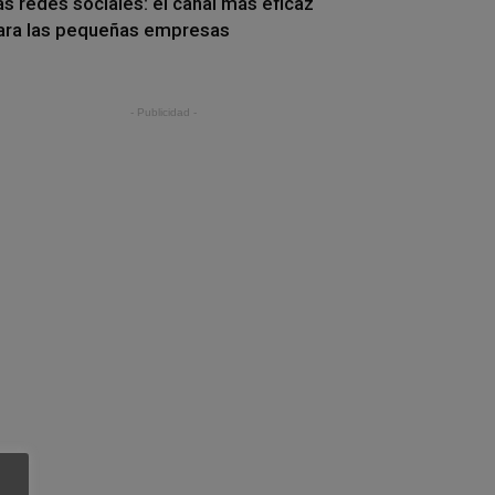
as redes sociales: el canal más eficaz
ara las pequeñas empresas
- Publicidad -