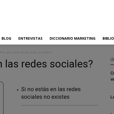
BLOG
ENTREVISTAS
DICCIONARIO MARKETING
BIBLI
¿Por qué estar en las redes sociales?
Ú
n las redes sociales?
C
v
Si no estás en las redes
sociales no existes
L