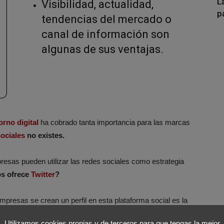
L
Visibilidad, actualidad,
p
tendencias del mercado o
canal de información son
algunas de sus ventajas.
orno digital
ha cobrado tanta importancia para las marcas
ociales
no existes.
resas pueden utilizar las redes sociales como estrategia
s ofrece
Twitter
?
empresas se crean un perfil en esta plataforma social es la
uidores que luego puedan convertirse en
clientes o fans
que
Utilizamos cookies propias y de terceros para que tengas la mejor