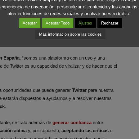
 ha consolidado como un
canal de información
muy
experiencia de navegación, personalizar el contenido y los anuncios,
eda, una empresa puede conocer al momento lo que se
ofrecer funciones de redes sociales y analizar nuestro tráfico.
su sector. Es uno de los mejores sitios para detectar las
Aceptar
Aceptar Todo
Ajustes
Rechazar
vista más general, enterarse de los
temas de actualidad
.
portantes como pueden ser la de
anunciar ofertas o
Más información sobre las cookies
a relación más cercana con el consumidor.
en España
, “somos una plataforma con un uso y una
te de Twitter es su capacidad de viralizar y de hacer que el
s oportunidades que puede generar
Twitter
para nuestra
 estarán dispuestos a ayudarnos y a resolver nuestras
ck
.
tante, se trata además de
generar confianza
entre
ación activa
y, por supuesto,
aceptando las críticas
o
an ayudarnos a mejorar la imagen de nuestra marca.