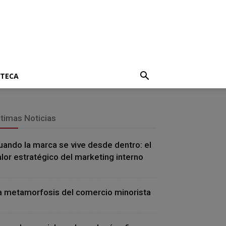
OTECA
ltimas Noticias
uando la marca se vive desde dentro: el
alor estratégico del marketing interno
a metamorfosis del comercio minorista