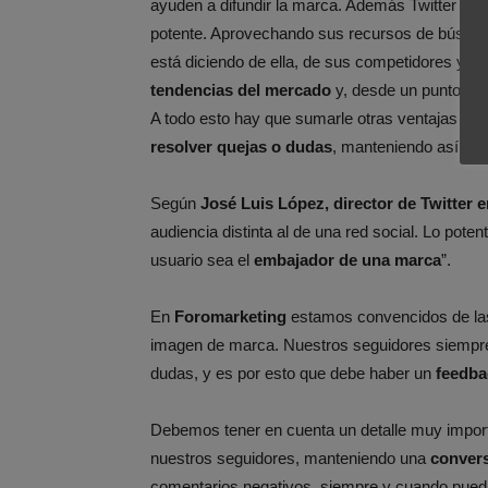
ayuden a difundir la marca. Además Twitter se
potente. Aprovechando sus recursos de búsqu
está diciendo de ella, de sus competidores y de 
tendencias del mercado
y, desde un punto de 
A todo esto hay que sumarle otras ventajas im
resolver quejas o dudas
, manteniendo así un
Según
José Luis López, director de Twitter 
audiencia distinta al de una red social. Lo poten
usuario sea el
embajador de una marca
”.
En
Foromarketing
estamos convencidos de la
imagen de marca. Nuestros seguidores siempre
dudas, y es por esto que debe haber un
feedba
Debemos tener en cuenta un detalle muy impor
nuestros seguidores, manteniendo una
convers
comentarios negativos, siempre y cuando pued