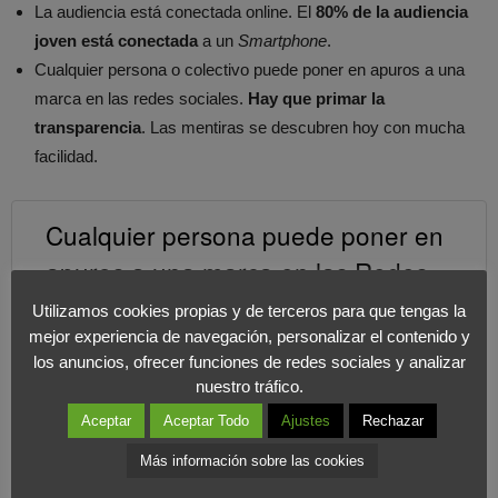
La audiencia está conectada online. El
80% de la audiencia
joven está conectada
a un
Smartphone
.
Cualquier persona o colectivo puede poner en apuros a una
marca en las redes sociales.
Hay que primar la
transparencia
. Las mentiras se descubren hoy con mucha
facilidad.
Cualquier persona puede poner en
apuros a una marca en las Redes
Sociales
Utilizamos cookies propias y de terceros para que tengas la
COMPARTIR EN X
mejor experiencia de navegación, personalizar el contenido y
los anuncios, ofrecer funciones de redes sociales y analizar
Mentir o disfrazar actuaciones corporativas solo beneficia a la
nuestro tráfico.
competencia. Podrá sacar “los trapos sucios” cuando mejor le
Aceptar
Aceptar Todo
Ajustes
Rechazar
convenga.
Más información sobre las cookies
Transparencia, honestidad y plataformas o medios
propios
, bien gestionados. Con una estrategia de distribución