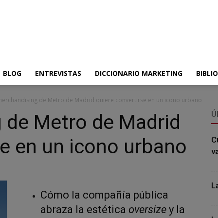
BLOG
ENTREVISTAS
DICCIONARIO MARKETING
BIBLI
merchandising de Metro de Madrid quiere convertirse en un icono urbano
Ú
g de Metro de Madrid
se en un icono urbano
C
v
L
Cómo la compañía pública
abraza la estética
oversize
y la