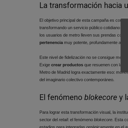
La transformación hacia 
El objetivo principal de esta campaña es conver
transformando un servicio público cotidiano en
los usuarios de metro lleven sus prendas con org
pertenencia
muy potente, profundamente arraiga
Este nivel de fidelización no se consigue media
Exige
crear productos
que resuenen con la ide
Metro de Madrid logra exactamente eso: monetiz
del imaginario colectivo contemporáneo.
El fenómeno
blokecore
y l
Para lograr esta transformación visual, la insti
sector del
retail
: el fenómeno
blokecore
. Esta c
estadios para integrarlas orgánicamente en el as