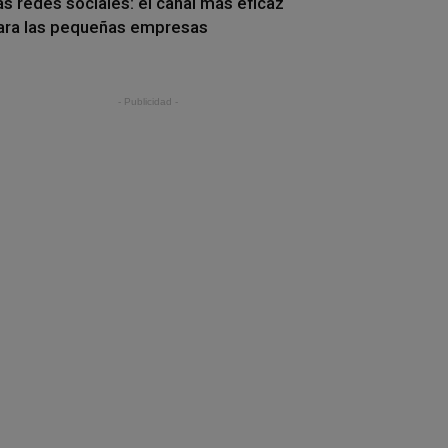
as redes sociales: el canal más eficaz
ara las pequeñas empresas
- Publicidad -