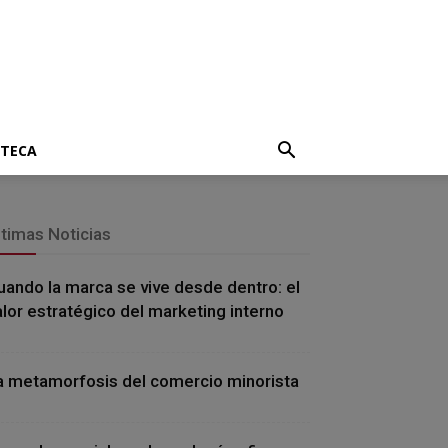
OTECA
ltimas Noticias
uando la marca se vive desde dentro: el
alor estratégico del marketing interno
a metamorfosis del comercio minorista