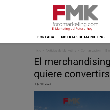
FMK
–
Foromarketing
El Marketing del Futuro, hoy
PORTADA
NOTICIAS DE MARKETING
Inicio
Noticias de Marketing
Comunicación
El 
El merchandisin
quiere convertir
3 junio, 2026