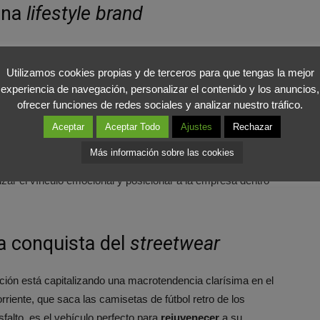
una
lifestyle brand
tir el icónico logotipo en un elemento
identitario
,
 una marca asociada al estilo de vida urbano. Logrando que
Utilizamos cookies propias y de terceros para que tengas la mejor
ullo por la calle, la institución genera un
sentido de
experiencia de navegación, personalizar el contenido y los anuncios,
ofrecer funciones de redes sociales y analizar nuestro tráfico.
do en la cultura y la vida diaria madrileña.
Aceptar
Aceptar Todo
Ajustes
Rechazar
nte la publicidad convencional o los mupis en los andenes.
Más información sobre las cookies
ntidad del consumidor actual. El nuevo
merchandising
de
ar el vínculo emocional y posicionar a la empresa dentro
a conquista del
streetwear
tución está capitalizando una macrotendencia clarísima en el
orriente, que saca las camisetas de fútbol retro de los
falto, es el vehículo perfecto para
rejuvenecer
a su