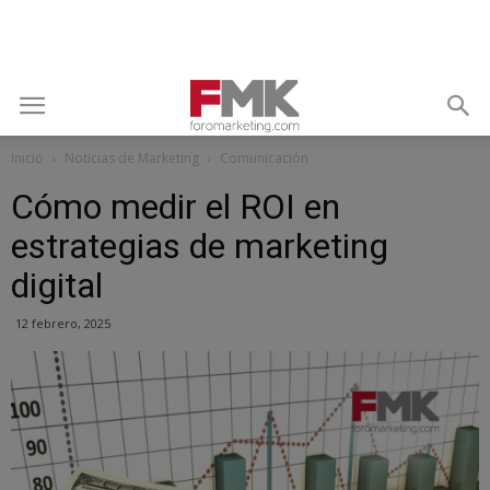
Inicio
Noticias de Marketing
Comunicación
Cómo medir el ROI en
estrategias de marketing
digital
12 febrero, 2025