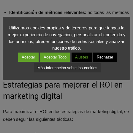
Identificación de métricas relevantes:
no todas las métricas
son indicativas de éxito. Es crucial centrarse en aquellas que
realmente impactan en los objetivos comerciales.
Utilizamos cookies propias y de terceros para que tengas la
mejor experiencia de navegación, personalizar el contenido y
Atribución de conversiones:
en entornos multicanal,
los anuncios, ofrecer funciones de redes sociales y analizar
determinar qué canal o estrategia llevó a una conversión
nuestro tráfico.
puede ser complejo.
Aceptar
Aceptar Todo
Ajustes
Rechazar
Tiempo de retorno:
algunas estrategias pueden tardar más
en mostrar resultados, lo que afecta la interpretación del ROI.
Más información sobre las cookies
Estrategias para mejorar el ROI en
marketing digital
Para maximizar el ROI en tus estrategias de marketing digital, se
deben seguir las siguientes tácticas: