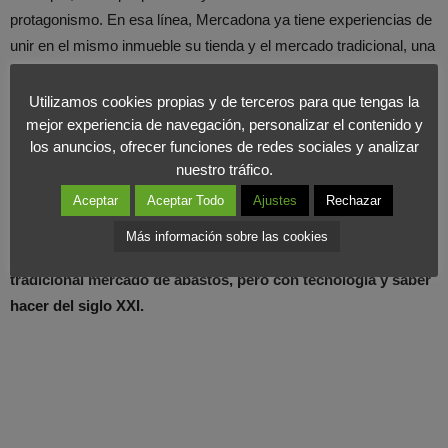
protagonismo. En esa línea, Mercadona ya tiene experiencias de
unir en el mismo inmueble su tienda y el mercado tradicional, una
simbiosis que en ocasiones ha salvado la vida a este último.
Utilizamos cookies propias y de terceros para que tengas la
Los grandes de la distribución alimentaria tienen claro que,
mejor experiencia de navegación, personalizar el contenido y
los anuncios, ofrecer funciones de redes sociales y analizar
más que en ir al súper, el futuro está en volver a comprar a la
nuestro tráfico.
plaza.
Los ciudadanos aprecian estos pasos y las cifras ya lo
Aceptar
Aceptar Todo
Ajustes
Rechazar
demuestran. Además, el desarrollo de la logística de proximidad,
tecnológico y, sobre todo, el crecimiento del empleo serán
Más información sobre las cookies
considerables. Lo cierto es que están
reinventando el
tradicional mercado de abastos, pero con tecnología y saber
hacer del siglo XXI.