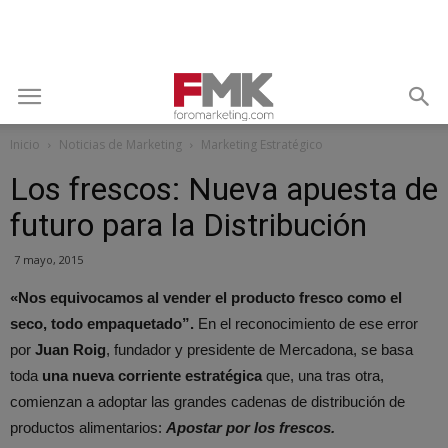
Inicio
Noticias de Marketing
Marketing Estratégico
Los frescos: Nueva apuesta de
futuro para la Distribución
7 mayo, 2015
«Nos equivocamos al vender el producto fresco como el
seco, todo empaquetado”.
En el reconocimiento de ese error
por
Juan Roig
, fundador y presidente de Mercadona, se basa
toda
una nueva corriente estratégica
que, una tras otra,
comienzan a adoptar las grandes cadenas de distribución de
productos alimentarios:
Apostar por los frescos.