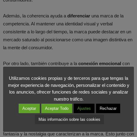
Además, la coherencia ayuda a
diferenciar
una marca de la
competencia. Al mantener una identidad visual y verbal
consistente a lo largo del tiempo, la marca puede destacar en un
mercado saturado al posicionarse como una imagen distintiva en
la mente del consumidor.
Por otro lado, también contribuye a la
conexión emocional
con
los clientes, ya que es más probable que un cliente genera una
Utilizamos cookies propias y de terceros para que tengas la
conexión duradera con aquellas marcas que transmiten de
mejor experiencia de navegación, personalizar el contenido y
manera consistente sus valores y personalidad transmitiendo
los anuncios, ofrecer funciones de redes sociales y analizar
transparencia y favoreciendo la fidelidad a largo plazo.
nuestro tráfico.
Aceptar
Aceptar Todo
Ajustes
Rechazar
Para terminar, algunos ejemplos
Más información sobre las cookies
Disney:
el logo cuenta con una tipografía que evoca la magia, la
fantasía y la nostalgia que caracterizan a la marca. Esto junto con