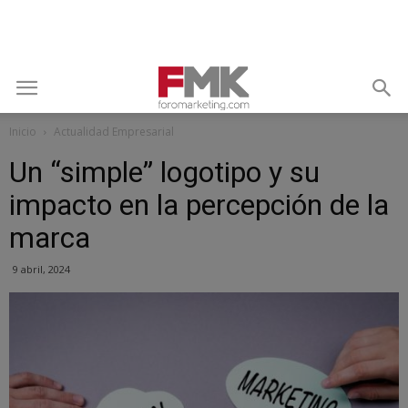
Inicio
Actualidad Empresarial
Un “simple” logotipo y su
impacto en la percepción de la
marca
9 abril, 2024