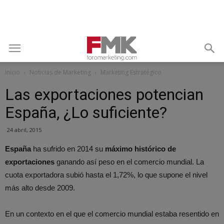
Inicio
Noticias de Marketing
Marketing Estratégico
Las exportaciones potencian
España, ¿Lo suficiente?
24 abril, 2015
España
ha sufrido en 2014 su
máximo histórico de
exportaciones
ganando así peso en el comercio mundial. La
cuota exportadora subió hasta el 1,72%, lo que supone el nivel
más alto desde 2009.
En un contexto en el que el comercio mundial estaba resentido en