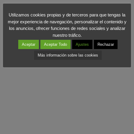
España ocupa así el puesto 16 en la lista de los ‘Top 20’
exportadores en el mundo en 2014. Países como Italia o Francia
Utilizamos cookies propias y de terceros para que tengas la
se sitúan muy por encima de nosotros (puestos 8 y 6
mejor experiencia de navegación, personalizar el contenido y
los anuncios, ofrecer funciones de redes sociales y analizar
respectivamente), lo que deja clara la necesidad de mejorar
nuestro tráfico.
Marca España con un plan estratégico que permita poner en
Aceptar
Aceptar Todo
Ajustes
Rechazar
valor nuestros productos y servicios.
Más información sobre las cookies
Noticia extraída de Cinco Días