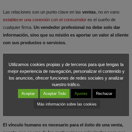
Las relaciones son un punto clave en las
ventas
, no en vano
establecer una conexión con el consumidor
es el sueño de
cualquier firma.
Un vendedor profesional no debe solo dar
información, sino que su misión es aportar un valor al cliente
con sus productos o servicios.
Un vendedor profesional no debe
Utilizamos cookies propias y de terceros para que tengas la
solo dar información, sino que su
mejor experiencia de navegación, personalizar el contenido y
los anuncios, ofrecer funciones de redes sociales y analizar
misión es aportar un valor al cliente
nuestro tráfico.
con sus productos o servicios.
Aceptar
Aceptar Todo
Ajustes
Rechazar
Más información sobre las cookies
COMPARTIR EN X
El vínculo humano es necesario para el éxito de una venta,