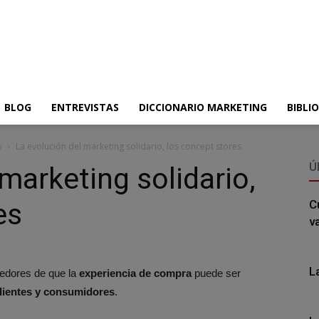
BLOG
ENTREVISTAS
DICCIONARIO MARKETING
BIBLI
o
La evolución del marketing solidario, los concept stores
Ú
marketing solidario,
es
C
v
L
edores de que la
experiencia de compra
puede ser
lientes y consumidores
.