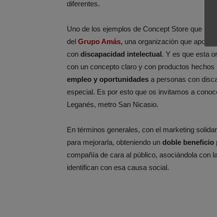
diferentes.
Uno de los ejemplos de Concept Store que nos
del
Grupo Amá
s,
una organización que apoya, 
con
discapacidad intelectual
. Y es que esta o
con un concepto claro y con productos hechos 
empleo y oportunidades
a personas con discap
especial. Es por esto que os invitamos a conoc
Leganés, metro San Nicasio.
En términos generales, con el marketing solidari
para mejorarla, obteniendo un
doble beneficio
compañía de cara al público, asociándola con la
identifican con esa causa social.