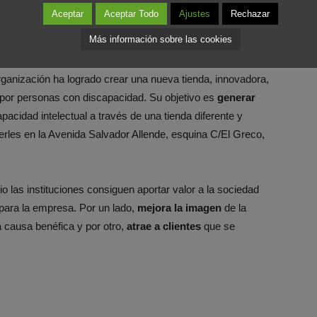
Aceptar
Aceptar Todo
Ajustes
Rechazar
Más información sobre las cookies
 ha sorprendido gratamente en
Foromarketing
es el
ejerce, impulsa y defiende los derechos de las personas
rganización ha logrado crear una nueva tienda, innovadora,
por personas con discapacidad. Su objetivo es
generar
acidad intelectual a través de una tienda diferente y
erles en la Avenida Salvador Allende, esquina C/El Greco,
o las instituciones consiguen aportar valor a la sociedad
para la empresa. Por un lado,
mejora la imagen
de la
 causa benéfica y por otro,
atrae a clientes
que se