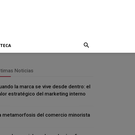
OTECA
ltimas Noticias
uando la marca se vive desde dentro: el
alor estratégico del marketing interno
a metamorfosis del comercio minorista