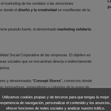
L
l marketing de los sentidos o las emociones
p
os donde el
diseño y la creatividad
se manifiestan de la
iene pisando fuerte, el denominado
marketing solidario
.
lidad Social Corporativa de las empresas. El objetivo es
sas sociales que se encuentran directa o indirectamente
mpresa.
ares y denominados “
Concept Stores
”, comercios donde
mas innovadoras, minimalistas y coloridas de la mano de
vanguardistas
.
Utilizamos cookies propias y de terceros para que tengas la mejor
experiencia de navegación, personalizar el contenido y los anuncios,
 través de
emociones
con experiencias únicas y
ofrecer funciones de redes sociales y analizar nuestro tráfico.