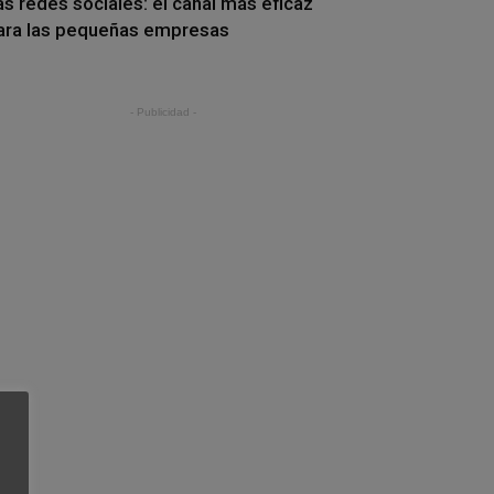
as redes sociales: el canal más eficaz
ara las pequeñas empresas
- Publicidad -