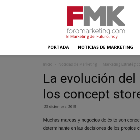
FMK
–
Foromarketing
El Marketing del Futuro, hoy
PORTADA
NOTICIAS DE MARKETING
Inicio
Noticias de Marketing
Marketing Estratégic
La evolución del 
los concept stor
23 diciembre, 2015
Muchas marcas y negocios de éxito son conoc
determinante en las decisiones de los propios
c