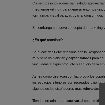
Comercios innovadores han sabido aprovechar e
(
neuromarketing
), para generar entornos únic
forma más visual para
cautivar
al consumidor.
Sin embargo un nuevo concepto de marketing v
¿En qué consiste?
Se puede decir que relaciona con la Responsabi
muy sencillo,
vender y captar fondos
para cau
vinculadas a algún producto o servicio de la e
Así es como destacan con luz propia los popul
los espacios interiores son recreados bajo for
algunos de los diseñadores más
relevantes y 
Tiendas creadas para
cautivar
al consumidor a