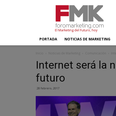
FMK
–
Foromarketing
El Marketing del Futuro, hoy
PORTADA
NOTICIAS DE MARKETING
Inicio
Noticias de Marketing
Comunicación
Int
Internet será la 
futuro
28 febrero, 2017