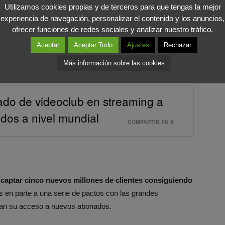
Utilizamos cookies propias y de terceros para que tengas la mejor
ocupa en exceso a los gestores de las grandes cadenas de
experiencia de navegación, personalizar el contenido y los anuncios,
o, Hastings destacó la labor que desde su compañía
ofrecer funciones de redes sociales y analizar nuestro tráfico.
 a todos sus usuarios de modo que éstos no tengan
Aceptar
Aceptar Todo
Ajustes
Rechazar
ía
para visualizar contenidos digitales. “El consumidor debe
Más información sobre las cookies
 tarifa de datos”, puntualizó.
mado de videoclub en streaming a
dos a nivel mundial
COMPARTIR EN X
ó captar cinco nuevos millones de clientes consiguiendo
as en parte a una serie de pactos con las grandes
itan su acceso a nuevos abonados.