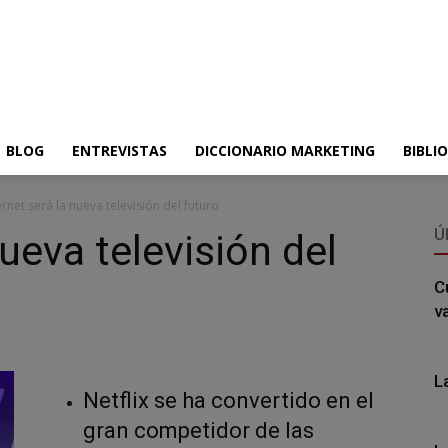
BLOG
ENTREVISTAS
DICCIONARIO MARKETING
BIBLI
ernet será la nueva televisión del futuro
Ú
nueva televisión del
C
v
L
Netflix se ha convertido en el
gran competidor de las