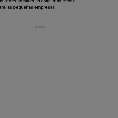
as redes sociales: el canal más eficaz
ara las pequeñas empresas
- Publicidad -