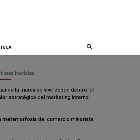
OTECA
ltimas Noticias
uando la marca se vive desde dentro: el
alor estratégico del marketing interno
a metamorfosis del comercio minorista