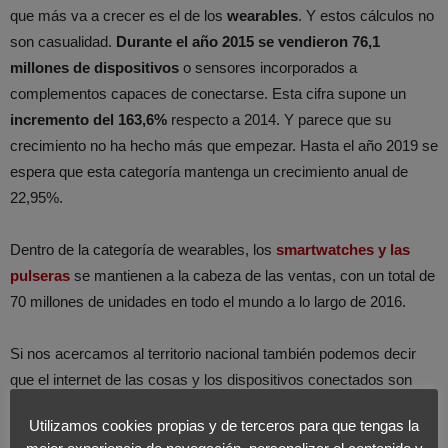
que más va a crecer es el de los
wearables
. Y estos cálculos no
son casualidad.
Durante el año 2015 se vendieron 76,1
millones de dispositivos
o sensores incorporados a
complementos capaces de conectarse. Esta cifra supone un
incremento del 163,6%
respecto a 2014. Y parece que su
crecimiento no ha hecho más que empezar. Hasta el año 2019 se
espera que esta categoría mantenga un crecimiento anual de
22,95%.
Dentro de la categoría de wearables, los
smartwatches y las
pulseras
se mantienen a la cabeza de las ventas, con un total de
70 millones de unidades en todo el mundo a lo largo de 2016.
Si nos acercamos al territorio nacional también podemos decir
que el internet de las cosas y los dispositivos conectados son
cada vez más populares.
Más del 50% de los españoles está
Utilizamos cookies propias y de terceros para que tengas la
algo o muy interesado en diferentes categorías de