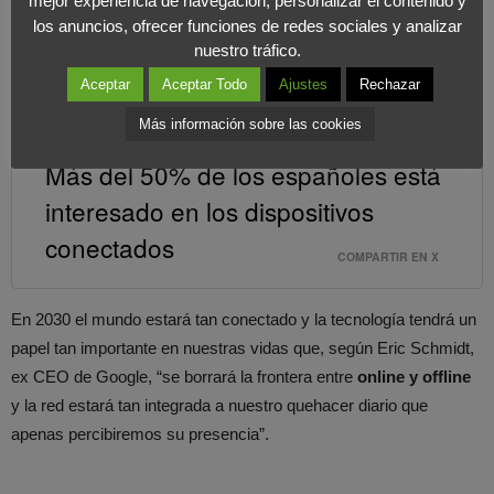
mejor experiencia de navegación, personalizar el contenido y
dispositivos conectados
, como coches o casas. Además un
los anuncios, ofrecer funciones de redes sociales y analizar
56% ya utiliza el smartphone o la tablet como medio de control
nuestro tráfico.
remoto. Por el contrario, tan solo un 13% de la población asegura
Aceptar
Aceptar Todo
Ajustes
Rechazar
no conocer y no usar ningún tipo de dispositivo conectado.
Más información sobre las cookies
Más del 50% de los españoles está
interesado en los dispositivos
conectados
COMPARTIR EN X
En 2030 el mundo estará tan conectado y la tecnología tendrá un
papel tan importante en nuestras vidas que, según Eric Schmidt,
ex CEO de Google, “se borrará la frontera entre
online y offline
y la red estará tan integrada a nuestro quehacer diario que
apenas percibiremos su presencia”.