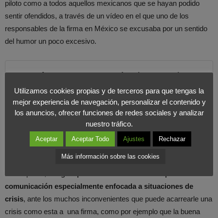
piloto como a todos aquellos mexicanos que se hayan podido
sentir ofendidos, a través de un vídeo en el que uno de los
responsables de la firma en México se excusaba por un sentido
del humor un poco excesivo.
Ante una situación de crisis la
empresa debe ser capaz de
Utilizamos cookies propias y de terceros para que tengas la
mejor experiencia de navegación, personalizar el contenido y
reconocer y actuar de manera
los anuncios, ofrecer funciones de redes sociales y analizar
inmediata
nuestro tráfico.
COMPARTIR EN X
Aceptar
Aceptar Todo
Ajustes
Rechazar
Más información sobre las cookies
Un acontecimiento que, no solo a Hawkers si no a la mayoría de
las empresa,
obliga a poner en marcha una campaña de
comunicación especialmente enfocada a situaciones de
crisis
, ante los muchos inconvenientes que puede acarrearle una
crisis como esta a una firma, como por ejemplo que la buena