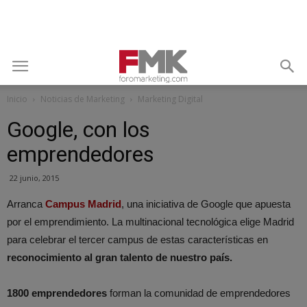
Inicio
Noticias de Marketing
Marketing Digital
Google, con los
emprendedores
22 junio, 2015
Arranca
Campus Madrid
, una iniciativa de Google que apuesta
por el emprendimiento. La multinacional tecnológica elige Madrid
para celebrar el tercer campus de estas características en
reconocimiento al gran talento de nuestro país.
1800 emprendedores
forman la comunidad de emprendedores