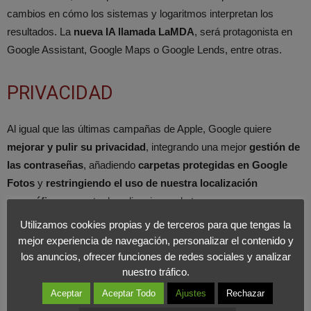
cambios en cómo los sistemas y logaritmos interpretan los
resultados. La
nueva IA llamada LaMDA
, será protagonista en
Google Assistant, Google Maps o Google Lends, entre otras.
PRIVACIDAD
Al igual que las últimas campañas de Apple, Google quiere
mejorar y pulir su privacidad
, integrando una mejor
gestión de
las contraseñas
, añadiendo
carpetas protegidas en Google
Fotos
y
restringiendo el uso de nuestra localización
geográfica
por parte de aplicaciones de terceros.
Utilizamos cookies propias y de terceros para que tengas la
MUM (Multitask Unifield Model)
mejor experiencia de navegación, personalizar el contenido y
los anuncios, ofrecer funciones de redes sociales y analizar
nuestro tráfico.
MUM
, de las siglas Multitask Unifield Model, es un
modelo de
Aceptar
Aceptar Todo
Ajustes
Rechazar
comprensión del lenguaje
que viene a sustituir a
BERT
, su