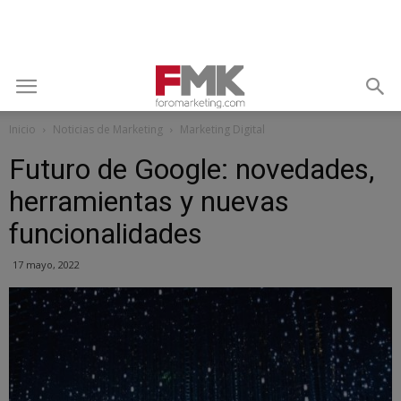
Inicio
Noticias de Marketing
Marketing Digital
Futuro de Google: novedades,
herramientas y nuevas
funcionalidades
17 mayo, 2022