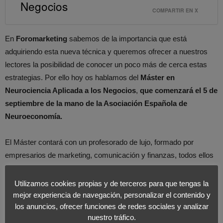
Negocios
COMPARTIR EN X
En
Foromarketing
sabemos de la importancia que está
adquiriendo esta nueva técnica y queremos ofrecer a nuestros
lectores la posibilidad de conocer un poco más de cerca estas
estrategias. Por ello hoy os hablamos del
Máster en
Neurociencia Aplicada a los Negocios
,
que comenzará el 5 de
septiembre de la mano de la Asociación Española de
Neuroeconomía.
El Máster contará con un profesorado de lujo, formado por
empresarios de marketing, comunicación y finanzas, todos ellos
con una dilatada experiencia en el mundo empresarial.
Algunos
de los objetivos que presenta el programa son:
Utilizamos cookies propias y de terceros para que tengas la
mejor experiencia de navegación, personalizar el contenido y
los anuncios, ofrecer funciones de redes sociales y analizar
Conocer las áreas más importantes de la neurociencia y sus
nuestro tráfico.
implicaciones en la toma de decisiones económicas.