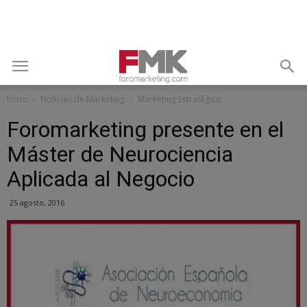
Inicio
Noticias de Marketing
Marketing Estratégico
Foromarketing presente en el
Máster de Neurociencia
Aplicada al Negocio
25 agosto, 2016