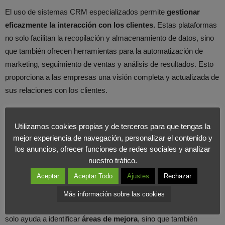
El uso de sistemas CRM especializados permite
gestionar
eficazmente la interacción con los clientes.
Estas plataformas
no solo facilitan la recopilación y almacenamiento de datos, sino
que también ofrecen herramientas para la automatización de
marketing, seguimiento de ventas y análisis de resultados. Esto
proporciona a las empresas una visión completa y actualizada de
sus relaciones con los clientes.
Fomentar la retroalimentación
Utilizamos cookies propias y de terceros para que tengas la
activa
mejor experiencia de navegación, personalizar el contenido y
los anuncios, ofrecer funciones de redes sociales y analizar
nuestro tráfico.
El feedback de los clientes es una fuente con un valor
Aceptar
Aceptar Todo
Ajustes
Rechazar
incalculable de información. Las empresas deben facilitar y
fomentar la retroalimentación, ya sea a través de encuestas,
Más información sobre las cookies
comentarios en línea o interacciones directas. Este feedback no
solo ayuda a identificar
áreas de mejora
, sino que también