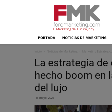
FMK
–
Foromarketing
El Marketing del Futuro, hoy
PORTADA
NOTICIAS DE MARKETING
Inicio
Noticias de Marketing
Marketing Estratégic
La estrategia de
hecho boom en la 
del lujo
18 mayo, 2026