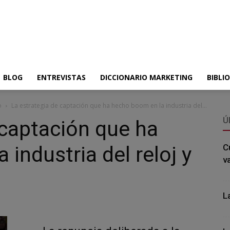
BLOG
ENTREVISTAS
DICCIONARIO MARKETING
BIBLI
o
La estrategia de captación que ha hecho boom en la industria del...
Ú
 captación que ha
industria del reloj y
C
v
L