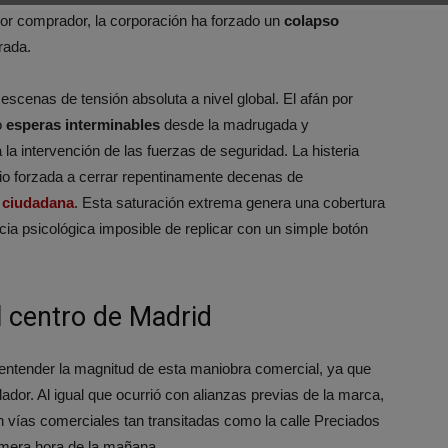
 por comprador, la corporación ha forzado un
colapso
rada.
scenas de tensión absoluta a nivel global. El afán por
o
esperas interminables
desde la madrugada y
a intervención de las fuerzas de seguridad. La histeria
io forzada a cerrar repentinamente decenas de
d ciudadana
. Esta saturación extrema genera una cobertura
ia psicológica imposible de replicar con un simple botón
l centro de Madrid
a entender la magnitud de esta maniobra comercial, ya que
lador. Al igual que ocurrió con alianzas previas de la marca,
en vías comerciales tan transitadas como la calle Preciados
mera hora de la mañana.