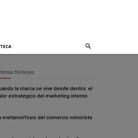
OTECA
ltimas Noticias
uando la marca se vive desde dentro: el
alor estratégico del marketing interno
a metamorfosis del comercio minorista