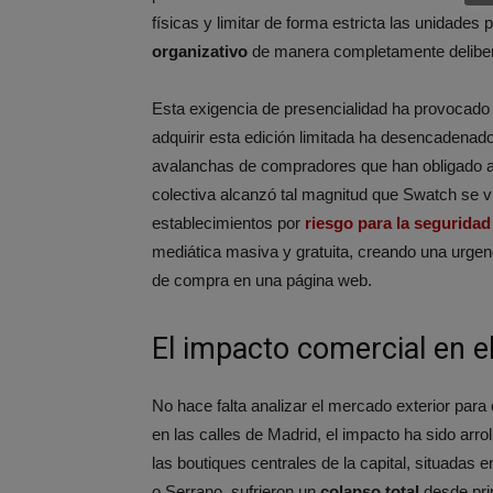
físicas y limitar de forma estricta las unidades
organizativo
de manera completamente delibe
Esta exigencia de presencialidad ha provocado e
adquirir esta edición limitada ha desencadenad
avalanchas de compradores que han obligado a l
colectiva alcanzó tal magnitud que Swatch se v
establecimientos por
riesgo para la segurida
mediática masiva y gratuita, creando una urgenc
de compra en una página web.
El impacto comercial en e
No hace falta analizar el mercado exterior par
en las calles de Madrid, el impacto ha sido arrol
las boutiques centrales de la capital, situadas 
o Serrano, sufrieron un
colapso total
desde pri