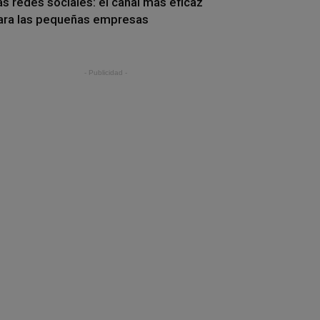
as redes sociales: el canal más eficaz
ara las pequeñas empresas
- Publicidad -