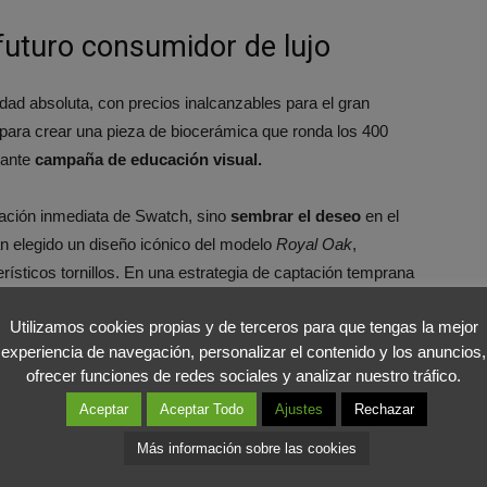
futuro consumidor de lujo
dad absoluta, con precios inalcanzables para el gran
para crear una pieza de biocerámica que ronda los 400
lante
campaña de educación visual.
uración inmediata de Swatch, sino
sembrar el deseo
en el
n elegido un diseño icónico del modelo
Royal Oak
,
rísticos tornillos. En una estrategia de captación temprana
a queda en la cúspide del horizonte aspiracional del
Utilizamos cookies propias y de terceros para que tengas la mejor
experiencia de navegación, personalizar el contenido y los anuncios,
ofrecer funciones de redes sociales y analizar nuestro tráfico.
abilidad del caos
Aceptar
Aceptar Todo
Ajustes
Rechazar
Más información sobre las cookies
de captación ha sido la negativa rotunda a comercializar el
stringir la disponibilidad exclusivamente a ciertas tiendas