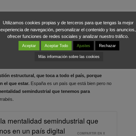
de Adecco en España, puso de manifiesto que las
n de determinados perfiles
porque
la población está
Utilizamos cookies propias y de terceros para que tengas la mejor
 sistema educativo. Carlos Barrabés, fundador de
experiencia de navegación, personalizar el contenido y los anuncios,
ofrecer funciones de redes sociales y analizar nuestro tráfico.
ntrar perfiles concretos no solo a la Universidad, sino
cupa por formar a sus empleados.
Aceptar
Aceptar Todo
Ajustes
Rechazar
Más información sobre las cookies
ural
tión estructural, que toca a todo el país, porque
n el que estar.
España es un país que está bien pero no
entalidad semindustrial que tenemos para
rrabés.
a mentalidad semindustrial que
os en un país digital
COMPARTIR EN X