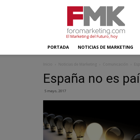
FMK
–
Foromarketing
El Marketing del Futuro, hoy
PORTADA
NOTICIAS DE MARKETING
Inicio
Noticias de Marketing
Comunicación
Esp
España no es paí
5 mayo, 2017