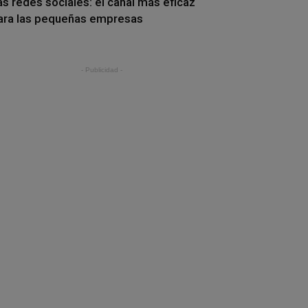
as redes sociales: el canal más eficaz
ara las pequeñas empresas
- Publicidad -