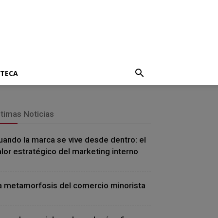
OTECA
ltimas Noticias
uando la marca se vive desde dentro: el
alor estratégico del marketing interno
a metamorfosis del comercio minorista