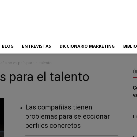
BLOG
ENTREVISTAS
DICCIONARIO MARKETING
BIBLI
aña no es país para el talento
Ú
s para el talento
C
v
Las compañías tienen
problemas para seleccionar
L
perfiles concretos