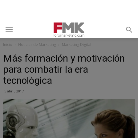
Inicio
Noticias de Marketing
Marketing Digital
Más formación y motivación
para combatir la era
tecnológica
5 abril, 2017