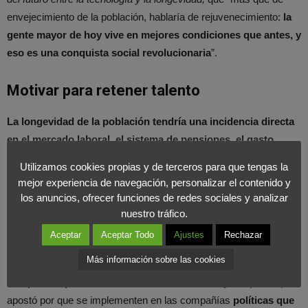
envejecimiento de la población, hablaría de rejuvenecimiento:
la
gente mayor de hoy vive en mejores condiciones que antes, y
eso es una conquista social revolucionaria
”.
Motivar para retener talento
La longevidad de la población tendría una incidencia directa
en el mercado laboral, el sistema de pensiones, el gasto
social o el consumo
y todo ello podría hacer tambalear el actual
Utilizamos cookies propias y de terceros para que tengas la
sistema.
mejor experiencia de navegación, personalizar el contenido y
los anuncios, ofrecer funciones de redes sociales y analizar
El
secretario de Estado de Empleo, Juan Pablo Riesgo
,
nuestro tráfico.
defendió la
retención del
talento
en las empresas
, “ofreciendo
Aceptar
Aceptar Todo
Ajustes
Rechazar
incentivos para que permanezcan en la vida laboral activa”, al
Más información sobre las cookies
tiempo que argumentó que
el verdadero nicho en el que debe
competir España es “talento, no en costes bajos”,
por lo que
apostó por que se implementen en las compañías
políticas que