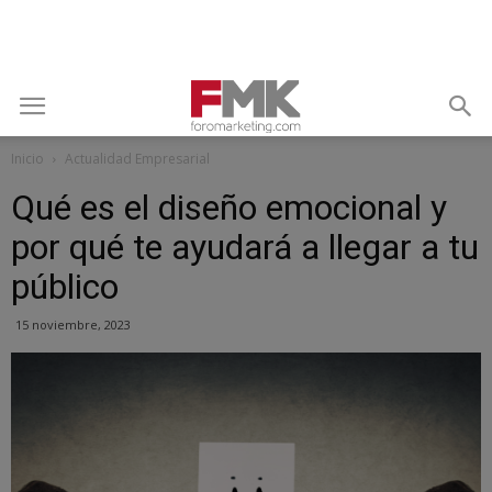
Inicio
Actualidad Empresarial
Qué es el diseño emocional y
por qué te ayudará a llegar a tu
público
15 noviembre, 2023