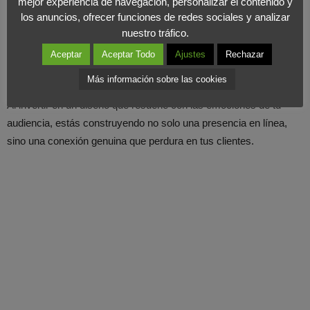
mejor experiencia de navegación, personalizar el contenido y
específicas. Ya sea inspiración, confianza o empatía,
cada
los anuncios, ofrecer funciones de redes sociales y analizar
nuestro tráfico.
elección de diseño está respaldada por la psicología para crear
una experiencia completa y holística
.
Aceptar
Aceptar Todo
Ajustes
Rechazar
Más información sobre las cookies
El diseño emocional
no es solo una ventaja, es una necesidad
.
Al invertir en un diseño que resuene con las emociones de tu
audiencia, estás construyendo no solo una presencia en línea,
sino una conexión genuina que perdura en tus clientes.