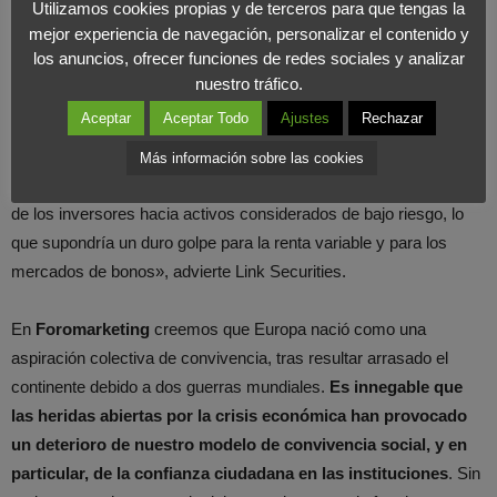
El referéndum de Reino Unido del
Utilizamos cookies propias y de terceros para que tengas la
mejor experiencia de navegación, personalizar el contenido y
día 23 marcará el futuro de la Unión
los anuncios, ofrecer funciones de redes sociales y analizar
Europea.
nuestro tráfico.
COMPARTIR EN X
Aceptar
Aceptar Todo
Ajustes
Rechazar
«Un voto mayoritario a favor de abandonar la UE generaría
Más información sobre las cookies
mucha incertidumbre en la región, provocando una huida masiva
de los inversores hacia activos considerados de bajo riesgo, lo
que supondría un duro golpe para la renta variable y para los
mercados de bonos», advierte Link Securities.
En
Foromarketing
creemos que Europa nació como una
aspiración colectiva de convivencia, tras resultar arrasado el
continente debido a dos guerras mundiales.
Es innegable que
las heridas abiertas por la crisis económica han provocado
un deterioro de nuestro modelo de convivencia social, y en
particular, de la confianza ciudadana en las instituciones
. Sin