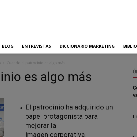
BLOG
ENTREVISTAS
DICCIONARIO MARKETING
BIBLI
o
Cuando el patrocinio es algo más
Ú
inio es algo más
C
v
El patrocinio ha adquirido un
papel protagonista para
L
mejorar la
imagen corporativa.