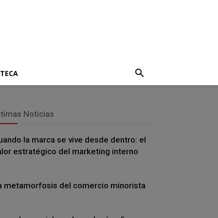
OTECA
ltimas Noticias
uando la marca se vive desde dentro: el
alor estratégico del marketing interno
a metamorfosis del comercio minorista