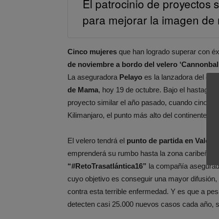
El patrocinio de proyectos
para mejorar la imagen de
Cinco mujeres
que han logrado superar con éx
de noviembre a bordo del velero ‘Cannonball
La aseguradora
Pelayo
es la lanzadora del eve
de Mama
, hoy 19 de octubre. Bajo el hastag “
proyecto similar el año pasado, cuando cinco 
Kilimanjaro, el punto más alto del continente afr
El velero tendrá el
punto de partida en Valenc
emprenderá su rumbo hasta la zona caribeña, d
“#RetoTrasatlántica16”
la compañía asegurador
cuyo objetivo es conseguir una mayor difusión,
contra esta terrible enfermedad. Y es que a pe
detecten casi 25.000 nuevos casos cada año, se