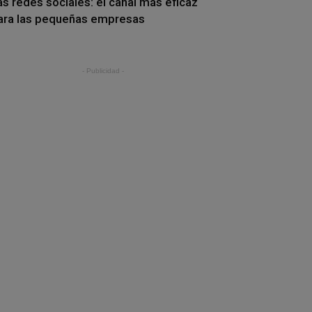
as redes sociales: el canal más eficaz
ara las pequeñas empresas
- Publicidad -