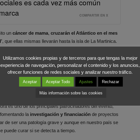
 sociales es cada vez más común
 marca
COMPARTIR EN X
ito un
cáncer de mama
,
cruzarán el Atlántico en el mes
’
, que ellas mismas llevarán hasta la isla de La Martinica.
nto con el objetivo de conmemorar el
Día Contra el Cáncer
#RetoPelayoVida” la aseguradora ya llevó a cabo un
Utilizamos cookies propias y de terceros para que tengas la mejor
experiencia de navegación, personalizar el contenido y los anuncios,
mujeres que superaron la enfermedad escalaron el
ofrecer funciones de redes sociales y analizar nuestro tráfico.
icano.
Aceptar
Aceptar Todo
Ajustes
Rechazar
ia
, y tras realizar dos paradas en Málaga y Tenerife,
Más información sobre las cookies
onde se espera su llegada en diciembre. Bajo la campaña
a es uno de los principales patrocinadores del evento,
 fomentando la
investigación y financiación
de proyectos
sar de ser una patología grave y aunque en nuestro país se
 puede curar si se detecta a tiempo.